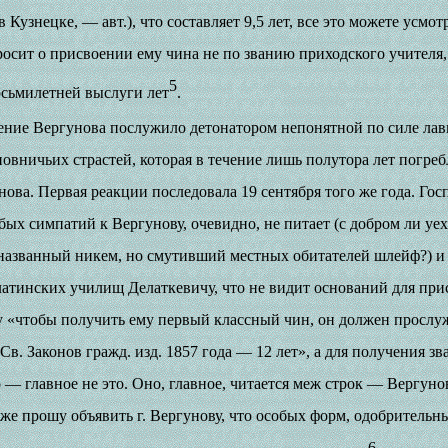
 в Кузнецке, — авт.), что составляет 9,5 лет, все это можете усмо
осит о присвоении ему чина не по званию приходского учителя
5
восьмилетней выслуги лет
.
ление Вергунова послужило детонатором непонятной по силе ла
вничьих страстей, которая в течение лишь полутора лет погреб
нова. Первая реакции последовала 19 сентября того же года. Го
ых симпатий к Вергунову, очевидно, не питает (с добром ли уех
 названный никем, но смутивший местных обитателей шлейф?) и
тинских училищ Делаткевичу, что не видит оснований для при
у «чтобы получить ему первый классный чин, он должен прослу
 Св. Законов гражд. изд. 1857 года — 12 лет», а для получения з
о — главное не это. Оно, главное, читается меж строк — Вергун
кже прошу объявить г. Вергунову, что особых форм, одобрительны
6