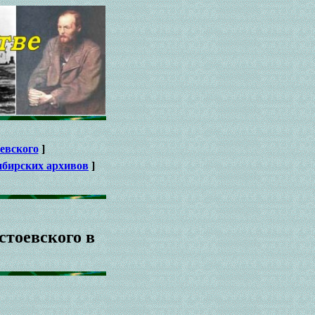
евского
]
ибирских архивов
]
стоевского в