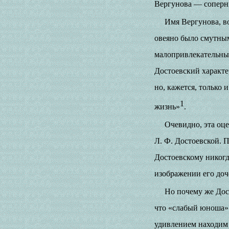
Вергунова — соперн
Имя Вергунова, в
овеяно было смутным
малопривлекательным
Достоевский характе
но, кажется, только 
1
жизнь»
.
Очевидно, эта оц
Л. Ф. Достоевской. 
Достоевскому никогд
изображении его доч
Но почему же Дос
что «слабый юноша» 
удивлением находим 