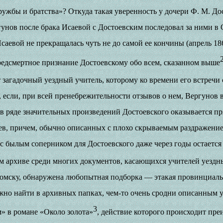
дружбы и братства»? Откуда такая уверенность у дочери Ф. М. Д
унов после брака Исаевой с Достоевским последовал за ними в
 Исаевой не прекращалась чуть не до самой ее кончины (апрель 18
редсмертное признание Достоевскому обо всем, сказанном выше
т загадочный уездный учитель, которому ко времени его встречи
ду, если, при всей пренебрежительности отзывов о нем, Вергунов
 в ряде значительных произведений Достоевского оказывается 
ев, причем, обычно описанных с плохо скрываемым раздражени
» с былым соперником для Достоевского даже через годы остает
м архиве среди многих документов, касающихся учителей уездн
мску, обнаружена любопытная подборка — этакая провинциальн
жно найти в архивных папках, чем-то очень сродни описанным 
3
» в романе «Около золота»
, действие которого происходит пр