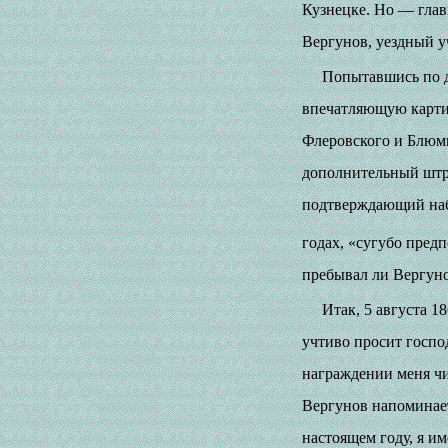
Кузнецке. Но — гла
Вергунов, уездный у
Попытавшись по д
впечатляющую картин
Флеровского и Блюмм
дополнительный штр
подтверждающий набр
годах, «сугубо пред
пребывал ли Вергуно
Итак, 5 августа 1
учтиво просит госпо
награждении меня чи
Вергунов напоминае
настоящем году, я и