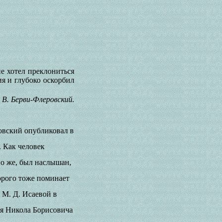
е хотел преклониться
я и глубоко оскорбил
. В. Берви-Флеровский.
овский опубликовал в
. Как человек
но же, был наслышан,
орого тоже поминает
 М. Д. Исаевой в
еля Никола Борисовича