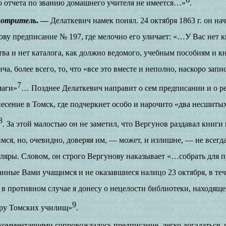
о отчета по званию домашнего учителя не имеется…»
.
отритель
. —
Делаткевич намек понял. 24 октября 1863 г. он на
ову предписание № 197, где мелочно его уличает: «…У Вас нет к
а и нет каталога, как должно ведомого, учебным пособиям и к
а, более всего, то, что «все это вместе и неполно, наскоро зап
7
маги»
… Позднее Делаткевич направит о сем предписании и о р
есение в Томск, где подчеркнет особо и нарочито «два несшитых
8
. За этой малостью он не заметил, что Вергунов раздавал книги
мся, но, очевидно, доверяя им, — может, и излишне, — не всегд
ляры. Словом, он строго Вергунову наказывает «…собрать для 
анные Вами учащимся и не оказавшиеся налицо 23 октября, в теч
я; в противном случае я донесу о нецелости библиотеки, находя
9
ору Томских училищ»
.
омментариями сопровождалось предписание, легко догадаться,