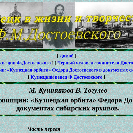
[
Домой
]
кие дни Ф.Достоевского
] [
Черный человек сочинителя Досто
ии: «Кузнецкая орбита» Федора Достоевского в документах с
[
Кузнецкий венец Ф.Достоевского
]
М. Кушникова В. Тогулев
овинции: «Кузнецкая орбита» Федора До
документах сибирских архивов.
Часть первая