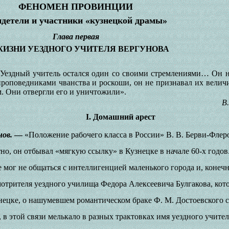
ФЕНОМЕН ПРОВИНЦИИ
детели и участники «кузнецкой драмы»
Глава первая
ЖИЗНИ УЕЗДНОГО УЧИТЕЛЯ ВЕРГУНОВА
ездный учитель остался один со своими стремлениями… Он н
проповедниками чванства и роскоши, он не признавал их величи
м. Они отвергли его и уничтожили».
В
I
. Домашний арест
нов.
—
«Положение рабочего класса в России» В. В. Берви-Флер
тно, он отбывал «мягкую ссылку» в Кузнецке в начале 60-х годов
 мог не общаться с интеллигенцией маленького города и, конеч
смотрителя уездного училища Федора Алексеевича Булгакова, кот
знецке, о нашумевшем романтическом браке Ф. М. Достоевского с
е, в этой связи мелькало в разных трактовках имя уездного учит