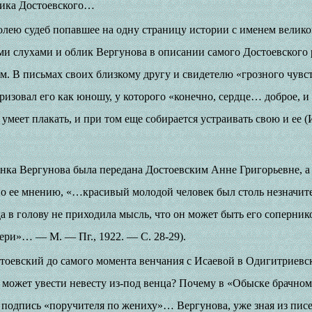
ика Достоевского…
олею судеб попавшее на одну страницу истории с именем великог
и слухами и облик Вергунова в описании самого Достоевского 
. В письмах своих близкому другу и свидетелю «грозного чувс
ризовал его как юношу, у которого «конечно, сердце… доброе, и 
и умеет плакать, и при том еще собирается устраивать свою и ее (
енка Вергунова была передана Достоевским Анне Григорьевне, а 
По ее мнению, «…красивый молодой человек был столь незначите
а в голову не приходила мысль, что он может быть его соперник
ери»… — М. — Пг., 1922. — С. 28-29).
тоевский до самого момента венчания с Исаевой в Одигитриевск
может увести невесту из-под венца? Почему в «Обыске брачном
подпись «поручителя по жениху»… Вергунова, уже зная из писе