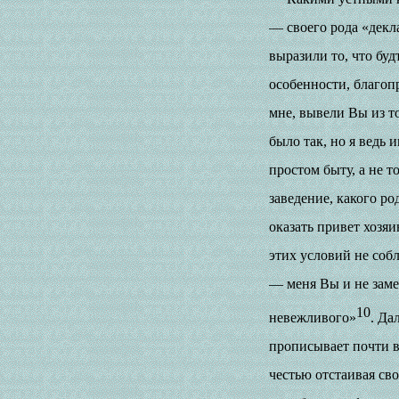
— своего рода «декл
выразили то, что бу
особенности, благоп
мне, вывели Вы из то
было так, но я ведь
простом быту, а не 
заведение, какого ро
оказать привет хозяи
этих условий не соб
— меня Вы и не заме
10
невежливого»
. Да
прописывает почти вс
честью отстаивая сво