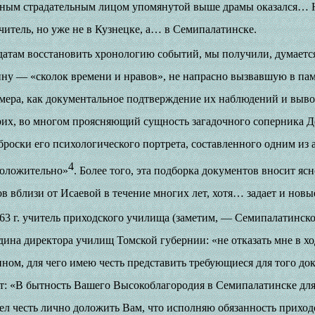
вным страдательным лицом упомянутой выше драмы оказался… 
читель, но уже не в Кузнецке, а… в Семипалатинске.
атам восстановить хронологию событий, мы получили, думается
у — «сколок времени и нравов», не напрасно вызвавшую в пам
ера, как документальное подтверждение их наблюдений и вывод
их, во многом проясняющий сущность загадочного соперника Д
оски его психологического портрета, составленного одним из а
4
положительно»
. Более того, эта подборка документов вносит ясн
в вблизи от Исаевой в течение многих лет, хотя… задает и новые
863 г. учитель приходского училища (заметим, — Семипалатинско
дина директора училищ Томской губернии: «не отказать мне в хо
ном, для чего имею честь представить требующиеся для того до
т: «В бытность Вашего Высокоблагородия в Семипалатинске для
мел честь лично доложить Вам, что исполняю обязанность приходс