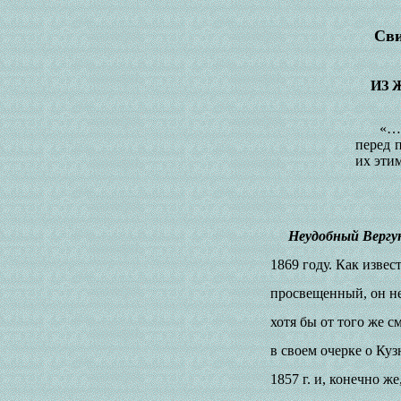
Сви
ИЗ 
«…У
перед 
их эти
Неудобный Вергу
1869 году. Как извес
просвещенный, он не
хотя бы от того же 
в своем очерке о Ку
1857 г. и, конечно ж