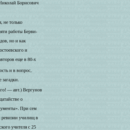
Николай Борисович
, не только
яти работы Берви-
ов, но и как
остоевского и
второв еще в 80-х
ость и в вопрос,
 загадки.
го! — авт.) Вергунов
датайстве о
кументы». При сем
 ревизии училищ в
кого учителя с 25