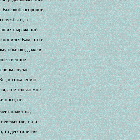
е Высокоблагородие,
а службы и, в
 Ваших выражений
оклонился Вам, это и
ому обычаю, даже в
общественное
первом случае, —
 Вы, к сожалению,
я, а не только мне
ичного, ни
меет плакать»,
невежестве, но и с
, то десятилетняя