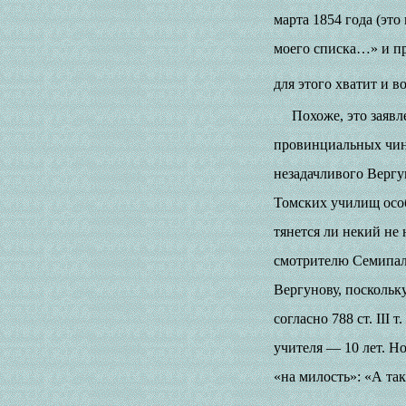
марта 1854 года (это
моего списка…» и пр
для этого хватит и 
Похоже, это заяв
провинциальных чино
незадачливого Вергу
Томских училищ особ
тянется ли некий не
смотрителю Семипала
Вергунову, поскольк
согласно 788 ст.
III
т.
учителя — 10 лет. Н
«на милость»: «А та