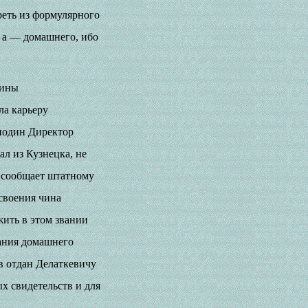
треть из формулярного
, а — домашнего, ибо
вины
ла карьеру
сподин Директор
ал из Кузнецка, не
 сообщает штатному
своения чина
жить в этом звании
вания домашнего
ов отдан Делаткевичу
х свидетельств и для