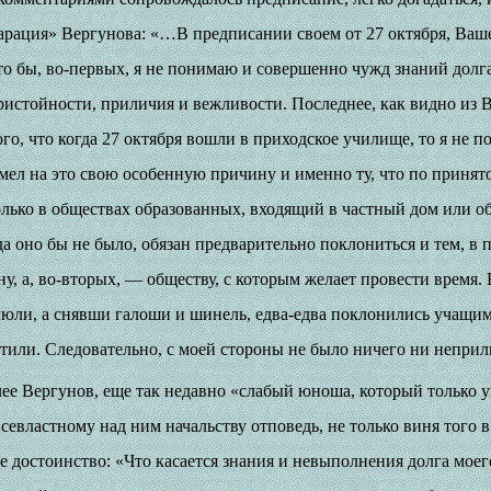
арация» Вергунова: «…В предписании своем от 27 октября, Ваш
дто бы, во-первых, я не понимаю и совершенно чужд знаний долг
ристойности, приличия и вежливости. Последнее, как видно из
го, что когда 27 октября вошли в приходское училище, то я не п
 имел на это свою особенную причину и именно ту, что по принят
только в обществах образованных, входящий в частный дом или 
да оно бы не было, обязан предварительно поклониться и тем, в 
ну, а, во-вторых, — обществу, с которым желает провести время.
люли, а снявши галоши и шинель, едва-едва поклонились учащимс
тили. Следовательно, с моей стороны не было ничего ни неприл
лее Вергунов, еще так недавно «слабый юноша, который только у
евластному над ним начальству отповедь, не только виня того в 
е достоинство: «Что касается знания и невыполнения долга моего