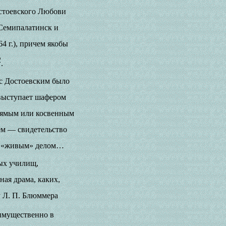
остоевского Любови
 Семипалатинск и
64 г.), причем якобы
2
.
 с Достоевским было
 выступает шафером
прямым или косвенным
ем — свидетельство
ся «живым» делом…
ых училищ,
ая драма, каких,
у Л. П. Блюммера
еимущественно в