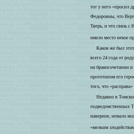
тот у него «просил 
Федоровны, что Верг
Тверь, и что связь с
имело место некое п
Каков же был это
всего 24 года от ро
на бракосочетании и
прототипом его геро
того, что «расправа
Недавно в Томско
подведомственных То
наверное, немало мо
«мелким злодействам