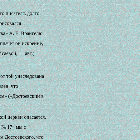
о писателя, долго
рисовался
тва» А. Е. Врангелю
плачет он искренне,
Исаевой, — авт.)
от той унаследована
лен, что
ом» («Достоевский в
ой церкви опасается,
 № 17» мы с
м Достоевского, что