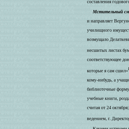
составления годовог
Мстительный см
и направляет Вергун
училищного имуществ
возмущало Делаткевич
несшитых листах бу
соответствующее дон
которые я сам сшил»
кому-нибудь, а учащи
библиотечные форму
учебные книги, розд
считая от 24 октябр
ведением, г. Директ
Какими устными к