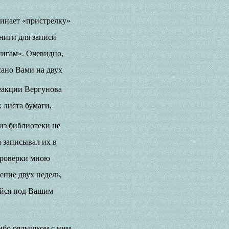
чинает «пристрелку»
ниги для записи
нигам». Очевидно,
исано Вами на двух
еакции Вергунова
 листа бумаги,
 из библиотеки не
а записывал их в
проверки мною
ение двух недель,
щейся под Вашим
 ибо рядышком с ним