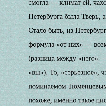
смогла — климат ей, чах
Петербурга была Тверь, 
Стало быть, из Петербур
формула «от них» — воз
(разница между «него» 
«вы»). То, «серьезное», ч
поминаемом Тюменцевым 
похоже, именно такое пи