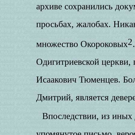
архиве сохранились доку
просьбах, жалобах. Ника
2
множество Окороковых
Одигитриевской церкви,
Исаакович Тюменцев. Бол
Дмитрий, является девер
Впоследствии, из иных 
упомянутое письмо, веро