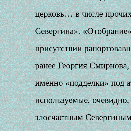
церковь… в числе прочих
Севергина». «Отобрание»
присутствии рапортовавш
ранее Георгия Смирнова,
именно «подделки» под а
используемые, очевидно,
злосчастным Севергиным