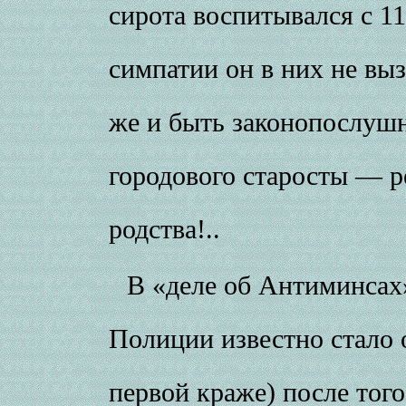
сирота воспитывался с 1
симпатии он в них не выз
же и быть законопослушн
городового старосты — р
родства!..
В «деле об Антиминсах
Полиции известно стало о
первой краже) после того