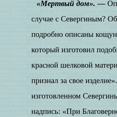
«Мертвый дом».
—
Опр
случае с Севергиным? Об
подробно описаны кощун
который изготовил подоб
красной шелковой матер
признал за свое изделие»
изготовленном Севергин
надпись: «При Благовер