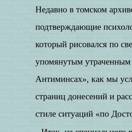
Недавно в томском архив
подтверждающие психоло
который рисовался по св
упомянутым утраченным 
Антиминсах», как мы усл
страниц донесений и рас
стиле ситуаций «по Дост
Итак, из специального р