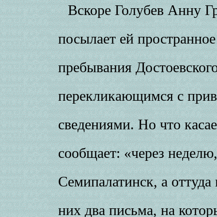
Вскоре Голубев Анну Гр
посылает ей пространно
пребывания Достоевского
перекликающимся с прив
сведениями. Но что каса
сообщает: «через неделю,
Семипалатинск, а оттуда 
них два письма, на котор