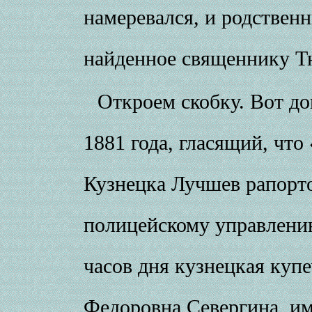
намеревался, и родствен
найденное священнику Т
Откроем скобку. Вот д
1881 года, гласящий, что
Кузнецка Лучшев рапорто
полицейскому управлению
часов дня кузнецкая куп
Федоровна Севергина, им