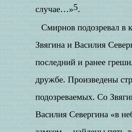
5
случае…»
.
Смирнов подозревал в 
Звягина и Василия Северг
последний и ранее греши
дружбе. Произведены ст
подозреваемых. Со Звягин
Василия Севергина «в не
замком… найдены пять л