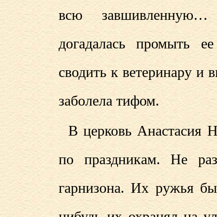
всю завшивленную… 
догадалась промыть е
сводить к ветеринару и в
заболела тифом.
В церковь Анастасия Н
по праздникам. Не раз
гарнизона. Их ружья бы
нибудь их охранял на у