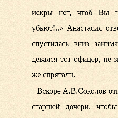
искры нет, чтоб Вы н
убьют!..» Анастасия отв
спустилась вниз заним
девался тот офицер, не 
же спрятали.
Вскоре А.В.Соколов от
старшей дочери, чтобы