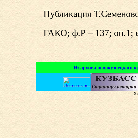
Публикация Т.Семеново
ГАКО; ф.Р – 137; оп.1; е
Из архива новокузнецкого 
Х